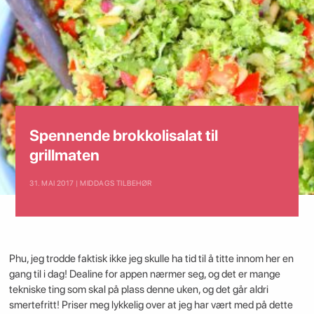
Spennende brokkolisalat til
grillmaten
31. MAI 2017 | MIDDAGS TILBEHØR
Phu, jeg trodde faktisk ikke jeg skulle ha tid til å titte innom her en
gang til i dag! Dealine for appen nærmer seg, og det er mange
tekniske ting som skal på plass denne uken, og det går aldri
smertefritt! Priser meg lykkelig over at jeg har vært med på dette