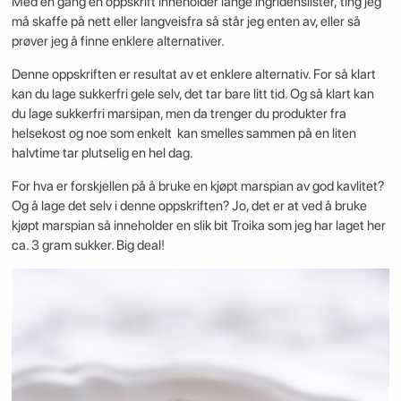
Med en gang en oppskrift inneholder lange ingridenslister, ting jeg
må skaffe på nett eller langveisfra så står jeg enten av, eller så
prøver jeg å finne enklere alternativer.
Denne oppskriften er resultat av et enklere alternativ. For så klart
kan du lage sukkerfri gele selv, det tar bare litt tid. Og så klart kan
du lage sukkerfri marsipan, men da trenger du produkter fra
helsekost og noe som enkelt kan smelles sammen på en liten
halvtime tar plutselig en hel dag.
For hva er forskjellen på å bruke en kjøpt marspian av god kavlitet?
Og å lage det selv i denne oppskriften? Jo, det er at ved å bruke
kjøpt marspian så inneholder en slik bit Troika som jeg har laget her
ca. 3 gram sukker. Big deal!