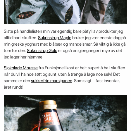
Siste på handlelisten min var egentlig bare påfyll av produkter jeg
alltid har i skuffen.
Sukrinsirup Maple
bruker jeg vær eneste dag på
min greske yoghurt med blåbær og mandelsmør. Så viktig å ikke gå
tom for den.
Sukrinsirup Gold
er også en gjenganger i mye av det
jeg lager her hjemme.
Sjokolade Mousse
fra Funksjonell kost er helt supert å ha i skuffen
når du vil ha noe søtt og sunt, uten å trenge å lage noe selv! Det
samme er den
sukkerfrie marsipanen
. Som sagt – fast inventar,
året rundt!