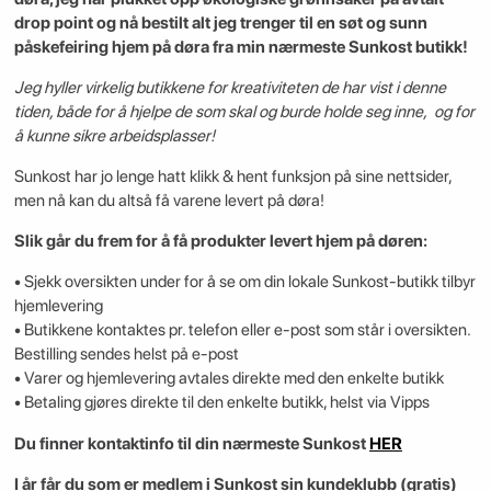
drop point og nå bestilt alt jeg trenger til en søt og sunn
påskefeiring hjem på døra fra min nærmeste Sunkost butikk!
Jeg hyller virkelig butikkene for kreativiteten de har vist i denne
tiden, både for å hjelpe de som skal og burde holde seg inne, og for
å kunne sikre arbeidsplasser!
Sunkost har jo lenge hatt klikk & hent funksjon på sine nettsider,
men nå kan du altså få varene levert på døra!
Slik går du frem for å få produkter levert hjem på døren:
• Sjekk oversikten under for å se om din lokale Sunkost-butikk tilbyr
hjemlevering
• Butikkene kontaktes pr. telefon eller e-post som står i oversikten.
Bestilling sendes helst på e-post
• Varer og hjemlevering avtales direkte med den enkelte butikk
• Betaling gjøres direkte til den enkelte butikk, helst via Vipps
Du finner kontaktinfo til din nærmeste Sunkost
HER
I år får du som er medlem i Sunkost sin kundeklubb (gratis)