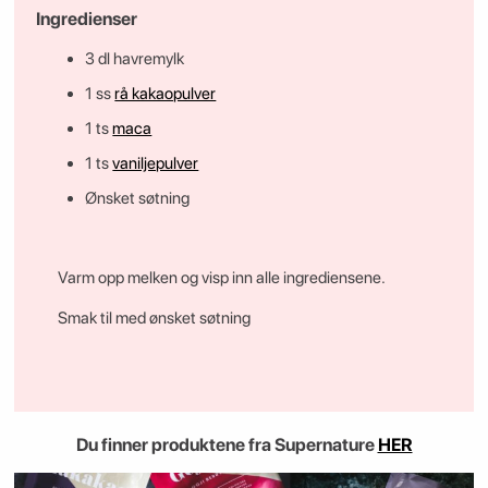
Ingredienser
3 dl havremylk
1 ss
rå kakaopulver
1 ts
maca
1 ts
vaniljepulver
Ønsket søtning
Varm opp melken og visp inn alle ingrediensene.
Smak til med ønsket søtning
Du finner produktene fra Supernature
HER