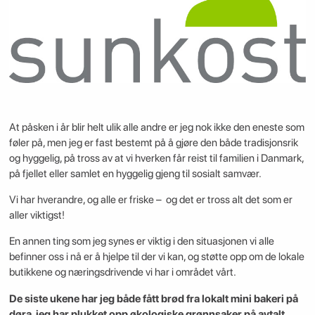
At påsken i år blir helt ulik alle andre er jeg nok ikke den eneste som
føler på, men jeg er fast bestemt på å gjøre den både tradisjonsrik
og hyggelig, på tross av at vi hverken får reist til familien i Danmark,
på fjellet eller samlet en hyggelig gjeng til sosialt samvær.
Vi har hverandre, og alle er friske – og det er tross alt det som er
aller viktigst!
En annen ting som jeg synes er viktig i den situasjonen vi alle
befinner oss i nå er å hjelpe til der vi kan, og støtte opp om de lokale
butikkene og næringsdrivende vi har i området vårt.
De siste ukene har jeg både fått brød fra lokalt mini bakeri på
døra, jeg har plukket opp økologiske grønnsaker på avtalt