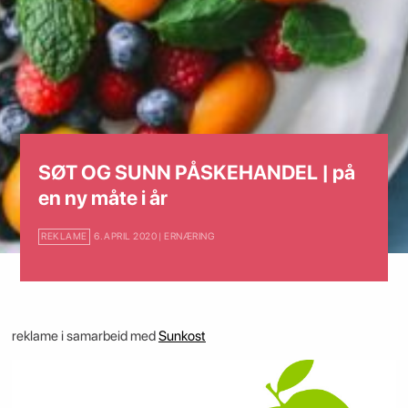
SØT OG SUNN PÅSKEHANDEL | på
en ny måte i år
REKLAME
6. APRIL 2020 | ERNÆRING
reklame i samarbeid med
Sunkost