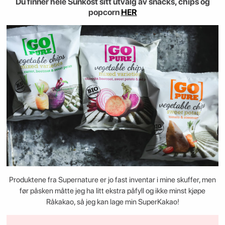
Du finner hele Sunkost sitt utvalg av snacks, chips og
popcorn
HER
Produktene fra Supernature er jo fast inventar i mine skuffer, men
før påsken måtte jeg ha litt ekstra påfyll og ikke minst kjøpe
Råkakao, så jeg kan lage min SuperKakao!