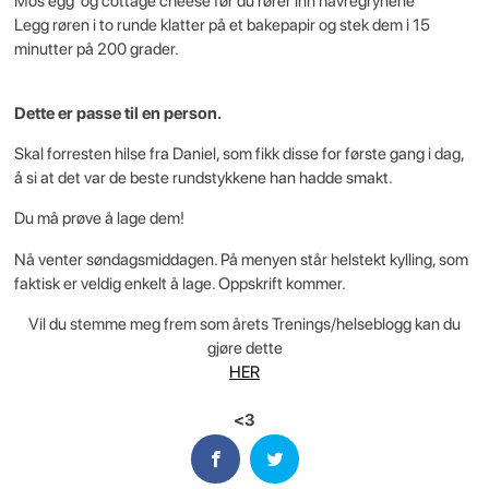
Mos egg og cottage cheese før du rører inn havregrynene
Legg røren i to runde klatter på et bakepapir og stek dem i 15
minutter på 200 grader.
Dette er passe til en person.
Skal forresten hilse fra Daniel, som fikk disse for første gang i dag,
å si at det var de beste rundstykkene han hadde smakt.
Du må prøve å lage dem!
Nå venter søndagsmiddagen. På menyen står helstekt kylling, som
faktisk er veldig enkelt å lage. Oppskrift kommer.
Vil du stemme meg frem som årets Trenings/helseblogg kan du
gjøre dette
HER
<3