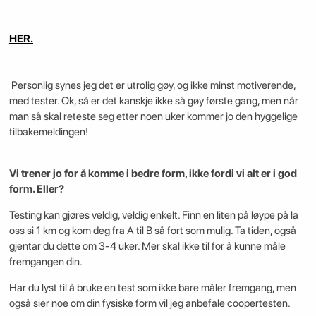
HER.
Personlig synes jeg det er utrolig gøy, og ikke minst motiverende,
med tester. Ok, så er det kanskje ikke så gøy første gang, men når
man så skal reteste seg etter noen uker kommer jo den hyggelige
tilbakemeldingen!
Vi trener jo for å komme i bedre form, ikke fordi vi alt er i god
form. Eller?
Testing kan gjøres veldig, veldig enkelt. Finn en liten på løype på la
oss si 1 km og kom deg fra A til B så fort som mulig. Ta tiden, også
gjentar du dette om 3-4 uker. Mer skal ikke til for å kunne måle
fremgangen din.
Har du lyst til å bruke en test som ikke bare måler fremgang, men
også sier noe om din fysiske form vil jeg anbefale coopertesten.