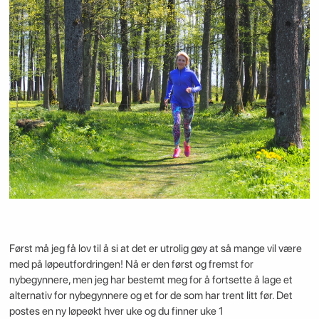
Først må jeg få lov til å si at det er utrolig gøy at så mange vil være
med på løpeutfordringen! Nå er den først og fremst for
nybegynnere, men jeg har bestemt meg for å fortsette å lage et
alternativ for nybegynnere og et for de som har trent litt før. Det
postes en ny løpeøkt hver uke og du finner uke 1