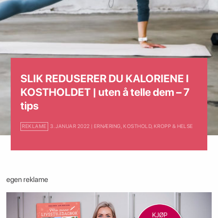
SLIK REDUSERER DU KALORIENE I
KOSTHOLDET | uten å telle dem – 7
tips
REKLAME
3. JANUAR 2022 | ERNÆRING
,
KOSTHOLD, KROPP & HELSE
egen reklame