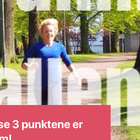
se 3 punktene er
om!