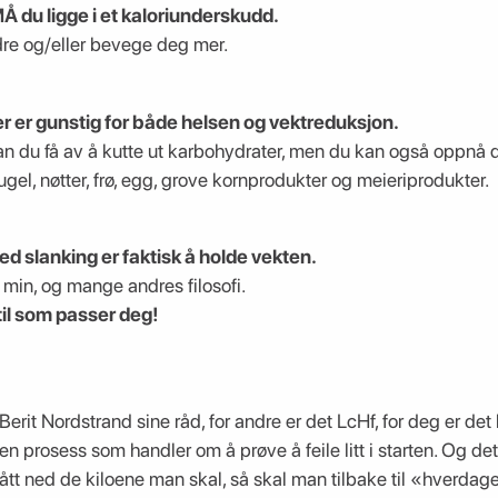
 MÅ du ligge i et kaloriunderskudd.
re og/eller bevege deg mer.
er er gunstig for både helsen og vektreduksjon.
kan du få av å kutte ut karbohydrater, men du kan også oppnå
 fugel, nøtter, frø, egg, grove kornprodukter og meieriprodukter.
ed slanking er faktisk å holde vekten.
min, og mange andres filosofi.
til som passer deg!
Berit Nordstrand sine råd, for andre er det LcHf, for deg er de
en prosess som handler om å prøve å feile litt i starten. Og det
 gått ned de kiloene man skal, så skal man tilbake til «hverd