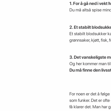
1. For å gå ned i vekt
Du må altså spise mind
2. Et stabilt blodsukk
Et stabilt blodsukker 
grønnsaker, kjøtt, fisk,
3. Det vanskeligste m
Og her kommer man til 
Du må finne den livss
For noen er det å følge 
som funker. Det er ofte 
få klarer det. Man har