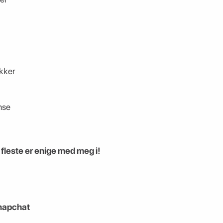
kker
nse
 fleste er enige med meg i!
Snapchat