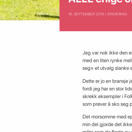
16. SEPTEMBER 2016 | ERNÆRING
Jeg var nok ikke den e
med en liten rynke mell
seg» et utvalg slanke e
Dette er jo en bransje 
fordi jeg har en stor l
skrekk eksempler i Fol
som prøver å sko seg p
Det morsomme med episo
min del gjorde det ikke 
måte som de fleste av o