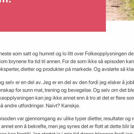
neste som satt og humret og lo litt over Folkeopplysningen 
om brynene fra tid til annen. For de som ikke så episoden kan 
ksperter, dietter og produkter på markede. Og avslørte så klart
jeg selv er en del av. Jeg er en del av den fordi jeg elsker å 
idenskap for sunn mat, trening og bevegelse. Og selv om det bl
keopplysningen kan jeg ikke annet enn å tro at det er flere s
å andre utfordringer. Naivt? Kanskje.
den var gjennomgang av ulike typer dietter, resultater og res
annet enn å bekrefte, men jeg synes det er flott at dette blir lø
ss kan forstå! Jeg startet jo i min tid denne bloggen fordi jeg 