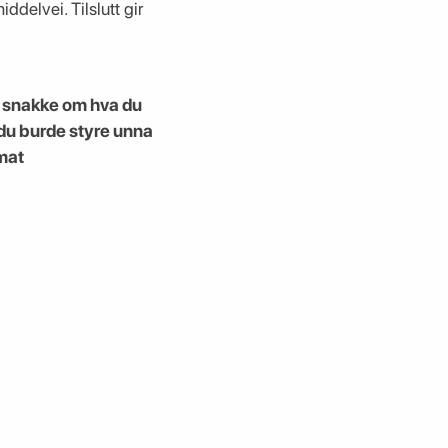
ddelvei. Tilslutt gir
 å snakke om hva du
m du burde styre unna
 mat