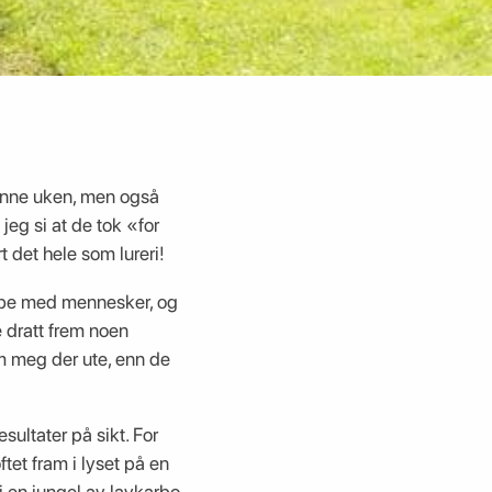
denne uken, men også
jeg si at de tok «for
 det hele som lureri!
jobbe med mennesker, og
e dratt frem noen
om meg der ute, enn de
ultater på sikt. For
ftet fram i lyset på en
i en jungel av lavkarbo,