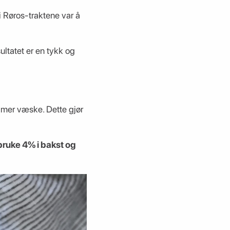
i Røros-traktene var å
ultatet er en tykk og
p mer væske. Dette gjør
 bruke 4% i bakst og