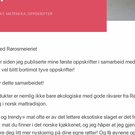
AT
,
MATPAKKA
,
OPPSKRIFTER
ed Rørosmeieriet
to år siden jeg publiserte mine første oppskrifter i samarbeid m
vel blitt bortimot tyve oppskrifter!
av dette samarbeidet!
ukter er nemlig ikke bare økologiske med gode råvarer fra Rør
 i norsk mattradisjon.
og trendy» mat ofte er av det lettere eksotiske slaget er det f
mat du finner i det norske kjøkkenet, og jeg håper at jeg gj
e deg litt mer nyskjerrig på dine egne røtter! Og få øynene o