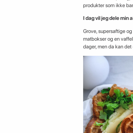
produkter som ikke ba
I dag vil jeg dele min
Grove, supersaftige og p
matbokser og en vaffel 
dager, men da kan det g