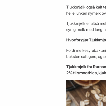
Tjukkmjølk også kalt t
helle lunken nymelk ov
Tjukkmjølk er altså mel
syrlig melk med lang h
Hvorfor gjør Tjukkmjø
Fordi melkesyrebakterie
baksten saftigere, og sø
Tjukkmjølk fra Rørosme
2% til smoothies, kjø