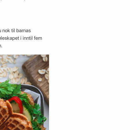
u nok til barnas
eskapet i inntil fem
n.