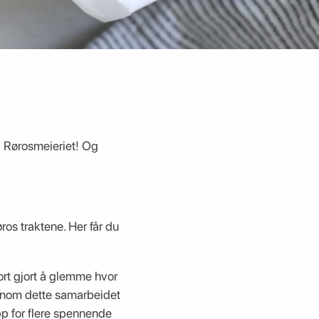
ed Rørosmeieriet! Og
os traktene. Her får du
ort gjort å glemme hvor
ennom dette samarbeidet
pp for flere spennende