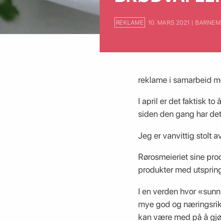
REKLAME
10. MARS 2021 | BARNEM
reklame i samarbeid m
I april er det faktisk 
siden den gang har det 
Jeg er vanvittig stolt 
Rørosmeieriet sine prod
produkter med utspring
I en verden hvor «sunn 
mye god og næringsrik 
kan være med på å gjør