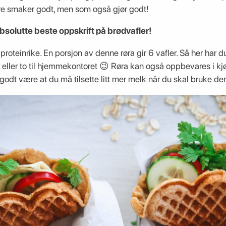
re smaker godt, men som også gjør godt!
 absolutte beste oppskrift på brødvafler!
roteinrike. En porsjon av denne røra gir 6 vafler. Så her har d
eller to til hjemmekontoret 😉 Røra kan også oppbevares i kjøl
odt være at du må tilsette litt mer melk når du skal bruke de