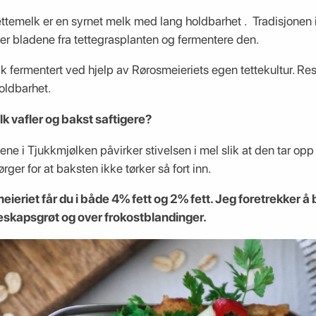
ettemelk er en syrnet melk med lang holdbarhet . Tradisjonen 
er bladene fra tettegrasplanten og fermentere den.
k fermentert ved hjelp av Rørosmeieriets egen tettekultur. Res
oldbarhet.
lk vafler og bakst saftigere?
ne i Tjukkmjølken påvirker stivelsen i mel slik at den tar op
rger for at baksten ikke tørker så fort inn.
ieriet får du i både 4% fett og 2% fett. Jeg foretrekker å
leskapsgrøt og over frokostblandinger.