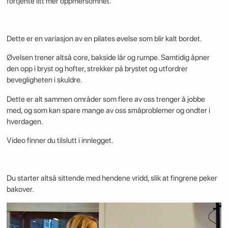
fortjente litt mer oppmersomhet.
Dette er en variasjon av en pilates øvelse som blir kalt bordet.
Øvelsen trener altså core, bakside lår og rumpe. Samtidig åpner
den opp i bryst og hofter, strekker på brystet og utfordrer
bevegligheten i skuldre.
Dette er alt sammen områder som flere av oss trenger å jobbe
med, og som kan spare mange av oss småproblemer og ondter i
hverdagen.
Video finner du tilslutt i innlegget.
Du starter altså sittende med hendene vridd, slik at fingrene peker
bakover.