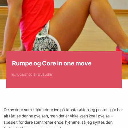
Rumpe og Core in one move
6. AUGUST 2015 | ØVELSER
De av dere som klikket dere inn på tabata økten jeg postet i går har
alt fått se denne øvelsen, men det er virkelig en knall øvelse –
spesielt for dere som trener endel hjemme, så jeg syntes den