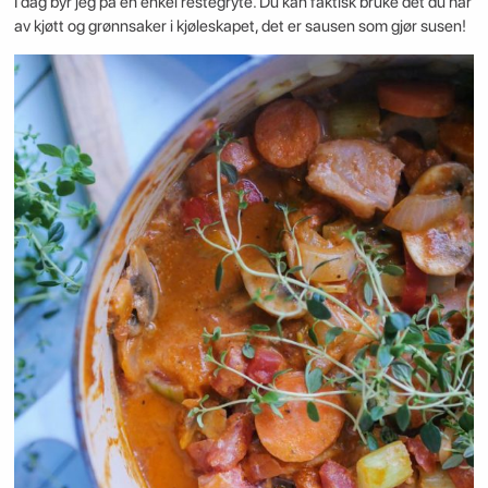
I dag byr jeg på en enkel restegryte. Du kan faktisk bruke det du har
av kjøtt og grønnsaker i kjøleskapet, det er sausen som gjør susen!