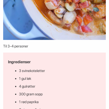
Til 3-4 personer
Ingredienser
3 svinekoteletter
1 gul løk
4 gulrøtter
300 gram sopp
1 rød paprika