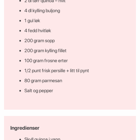
2 dl tørr quinoa – hvit
4 dl kylling buljong
1 gul løk
4 fedd hvitløk
200 gram sopp
200 gram kylling fillet
100 gram frosne erter
1/2 punt frisk persille + litt til pynt
80 gram parmesan
Salt og pepper
Ingredienser
Skyll quinoa i vann.