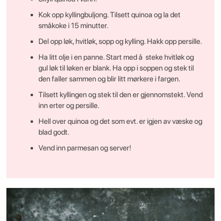
Kok opp kyllingbuljong. Tilsett quinoa og la det
småkoke i 15 minutter.
Del opp løk, hvitløk, sopp og kylling. Hakk opp persille.
Ha litt olje i en panne. Start med å steke hvitløk og
gul løk til løken er blank. Ha opp i soppen og stek til
den faller sammen og blir litt mørkere i fargen.
Tilsett kyllingen og stek til den er gjennomstekt. Vend
inn erter og persille.
Hell over quinoa og det som evt. er igjen av væske og
blad godt.
Vend inn parmesan og server!