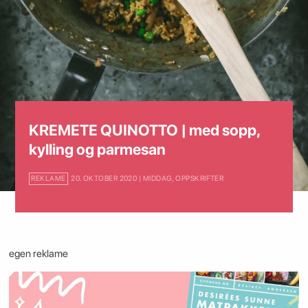
KREMETE QUINOTTO | med sopp,
kylling og parmesan
REKLAME
20. OKTOBER 2020 | MIDDAG
,
OPPSKRIFTER
egen reklame