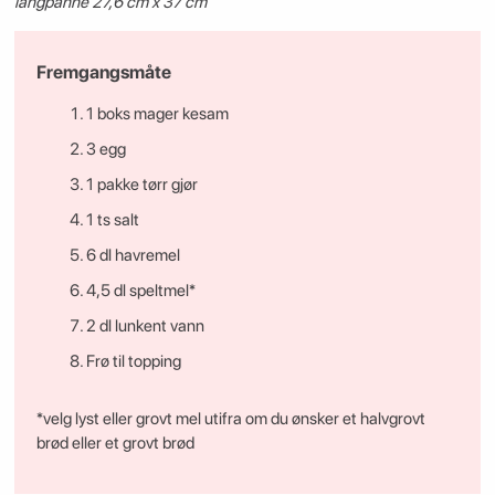
langpanne 27,6 cm x 37 cm
Fremgangsmåte
1 boks mager kesam
3 egg
1 pakke tørr gjør
1 ts salt
6 dl havremel
4,5 dl speltmel*
2 dl lunkent vann
Frø til topping
*velg lyst eller grovt mel utifra om du ønsker et halvgrovt
brød eller et grovt brød