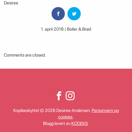
Desiree
1. april 2018 | Boller & Brød
Comments are closed.
Kopibeskyttet © 2026 Desiree Andersen.
Personvern og
cookies
.
Blogg levert av
KODEKS
.