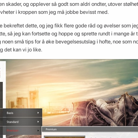
oen skader, og opplever så godt som aldri ondter, utover stølhe
jevheter i kroppen som jeg må jobbe bevisst med.
 bekreftet dette, og jeg fikk flere gode råd og øvelser som j
tte, så jeg kan fortsette og hoppe og sprette rundt i mange år ti
k jeg noen små tips for å øke bevegelsesutslag i hofte, noe som 
 det kan vi jo like.