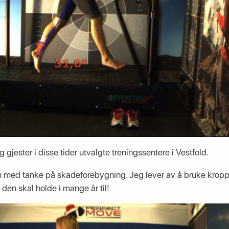
 gjester i disse tider utvalgte treningssentere i Vestfold.
en med tanke på skadeforebygning. Jeg lever av å bruke krop
 den skal holde i mange år til!