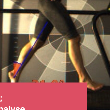
;
nalyse.