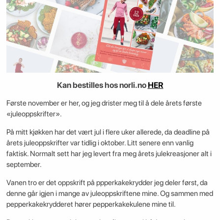
Kan bestilles hos norli.no
HER
Første november er her, og jeg drister meg til å dele årets første
«juleoppskrifter».
På mitt kjøkken har det vært jul i flere uker allerede, da deadline på
årets juleoppskrifter var tidlig i oktober. Litt senere enn vanlig
faktisk. Normalt sett har jeg levert fra meg årets julekreasjoner alt i
september.
Vanen tro er det oppskrift på ppperkakekrydder jeg deler først, da
denne går igjen i mange av juleoppskriftene mine. Og sammen med
pepperkakekrydderet hører pepperkakekulene mine til.