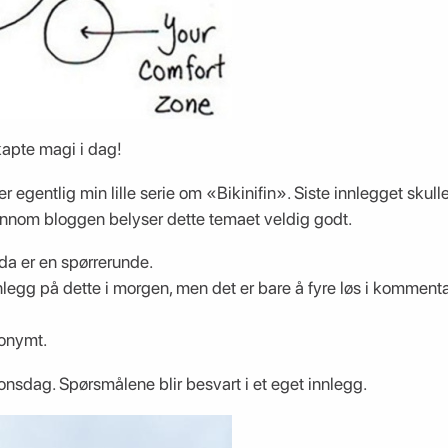
kapte magi i dag!
er egentlig min lille serie om «Bikinifin». Siste innlegget skul
jennom bloggen belyser dette temaet veldig godt.
da er en spørrerunde.
legg på dette i morgen, men det er bare å fyre løs i kommenta
nonymt.
onsdag. Spørsmålene blir besvart i et eget innlegg.