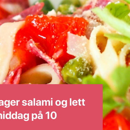
ger salami og lett
iddag på 10