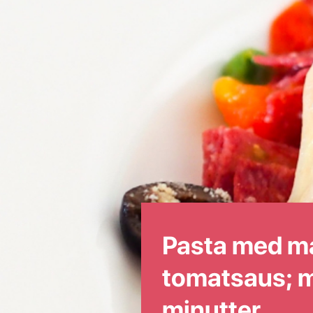
Pasta med ma
tomatsaus; m
minutter