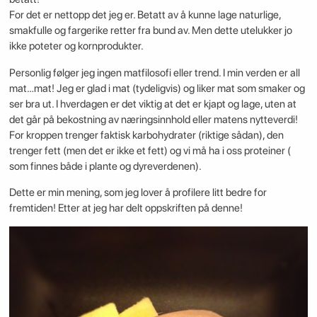
For det er nettopp det jeg er. Betatt av å kunne lage naturlige,
smakfulle og fargerike retter fra bund av. Men dette utelukker jo
ikke poteter og kornprodukter.
Personlig følger jeg ingen matfilosofi eller trend. I min verden er all
mat…mat! Jeg er glad i mat (tydeligvis) og liker mat som smaker og
ser bra ut. I hverdagen er det viktig at det er kjapt og lage, uten at
det går på bekostning av næringsinnhold eller matens nytteverdi!
For kroppen trenger faktisk karbohydrater (riktige sådan), den
trenger fett (men det er ikke et fett) og vi må ha i oss proteiner (
som finnes både i plante og dyreverdenen).
Dette er min mening, som jeg lover å profilere litt bedre for
fremtiden! Etter at jeg har delt oppskriften på denne!