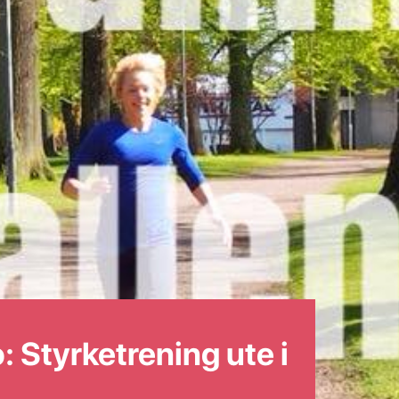
 Styrketrening ute i