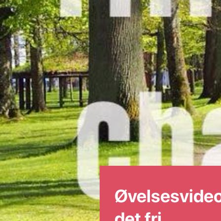
Øvelsesvideo:
det fri.