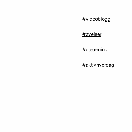
#videoblogg
#øvelser
#utetrening
#aktivhverdag