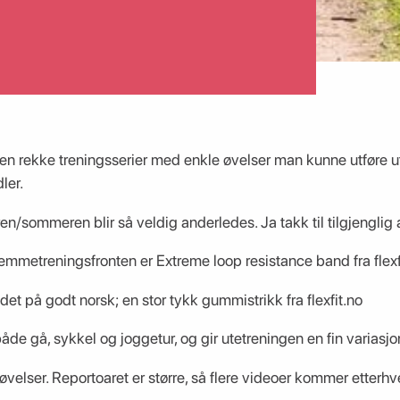
en rekke treningsserier med enkle øvelser man kunne utføre ut
ler.
en/sommeren blir så veldig anderledes. Ja takk til tilgjenglig a
jemmetreningsfronten er Extreme loop resistance band fra flexf
 det på godt norsk; en stor tykk gummistrikk fra flexfit.no
de gå, sykkel og joggetur, og gir utetreningen en fin variasj
e øvelser. Reportoaret er større, så flere videoer kommer etter