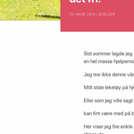
25. MARS 2014 | ØVELSER
Sist sommer lagde jeg 
en hel masse hjelpemid
Jeg tror ikke denne vår
Mitt siste leketøy på h
Eller som jeg ville sagt
kan fint være med på bå
Her viser jeg fire enkl