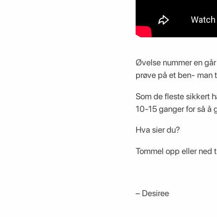
Øvelse nummer en går s
prøve på et ben- man t
Som de fleste sikkert ha
10-15 ganger for så å 
Hva sier du?
Tommel opp eller ned ti
– Desiree