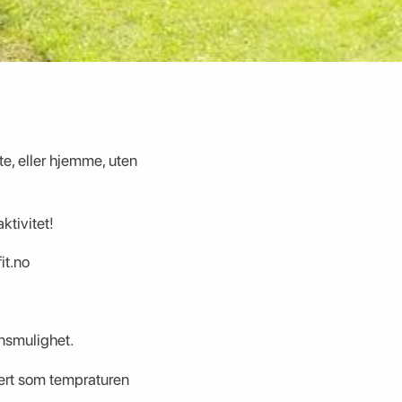
e, eller hjemme, uten
ktivitet!
it.no
onsmulighet.
hvert som tempraturen