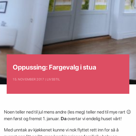
Oppussing: Fargevalg i stua
15. NOVEMBER 2017 | LIVSSTIL
Noen teller ned til jul mens andre (les meg) teller ned til mye rart 😉
men først og fremst 1. januar.
Da
overtar vi endelig huset vårt!
Med unntak av kjøkkenet kunne vi nok flyttet rett inn for så å