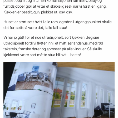
pusset opp litt og litt, men kombinasjonen familieliv, baby og
fulltidsjobber gjør at vi tar et skikkelig røsk når vi først er i gang.
Kjøkken er bestilt, gulv plukket ut, osv, osv.
Huset er stort sett hvitt i alle rom, og sånn i utgangspunktet skulle
det fortsette å være det, i alle fall stua!
Vi har jo gått for et noe utradisjonelt, sort kjøkken. Jeg sier
utradisjonelt fordi vi flytter inn i et hvitt sørlandshus, med rød
takstein, franske dører og sprosser på alle vinduer. Så skulle
kjøkkenet være sort måtte stua bli hvit – basta!