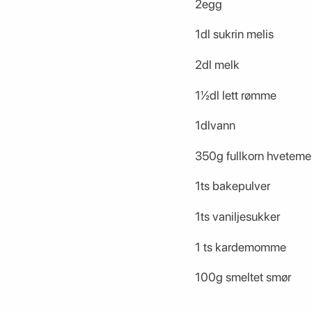
2egg
1dl sukrin melis
2dl melk
1½dl lett rømme
1dlvann
350g fullkorn hveteme
1ts bakepulver
1ts vaniljesukker
1 ts kardemomme
100g smeltet smør