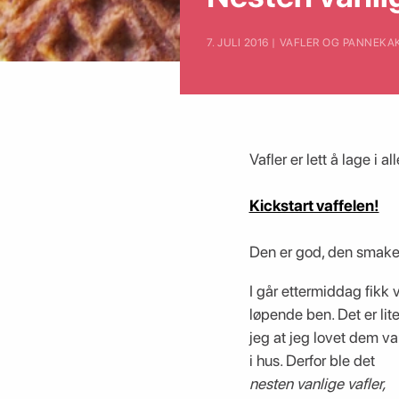
7. JULI 2016 | VAFLER OG PANNEKA
Vafler er lett å lage i 
Kickstart vaffelen!
Den er god, den smaker
I går ettermiddag fikk 
løpende ben. Det er li
jeg at jeg lovet dem va
i hus. Derfor ble det
nesten vanlige vafler,