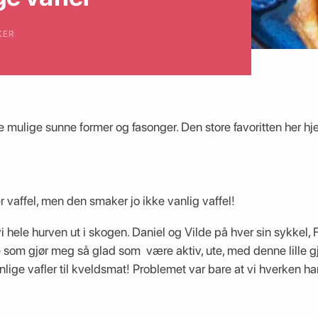
KER
alle mulige sunne former og fasonger. Den store favoritten her hj
 vaffel, men den smaker jo ikke vanlig vaffel!
vi hele hurven ut i skogen. Daniel og Vilde på hver sin sykkel
te som gjør meg så glad som være aktiv, ute, med denne lille 
nlige vafler til kveldsmat! Problemet var bare at vi hverken ha