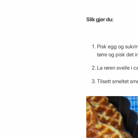
Slik gjør du:
Pisk egg og sukri
tørre og pisk det i
La røren svelle i c
Tilsett smeltet sm