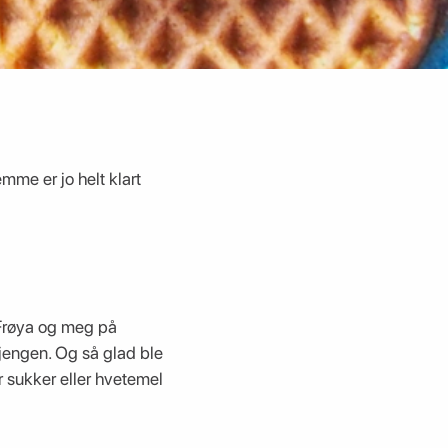
emme er jo helt klart
, Frøya og meg på
gjengen. Og så glad ble
r sukker eller hvetemel