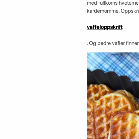
med fullkorns hvetemel
kardemomme. Oppskrift
vaffeloppskrift
. Og bedre vafler finne