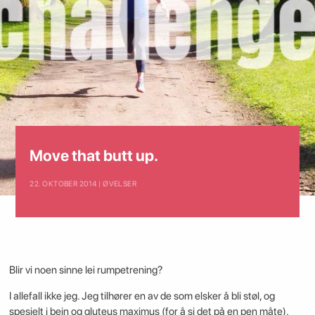
Move that butt up.
22. OKTOBER 2014 | ØVELSER
Blir vi noen sinne lei rumpetrening?
I allefall ikke jeg. Jeg tilhører en av de som elsker å bli støl, og
spesielt i bein og gluteus maximus (for å si det på en pen måte).