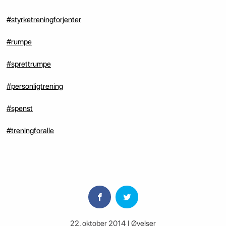
#styrketreningforjenter
#rumpe
#sprettrumpe
#personligtrening
#spenst
#treningforalle
22. oktober 2014 | Øvelser