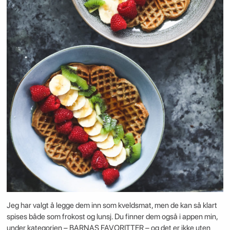
Jeg har valgt å legge dem inn som kveldsmat, men de kan så klart
spises både som frokost og lunsj. Du finner dem også i appen min,
under kategorien – BARNAS FAVORITTER – og det er ikke uten