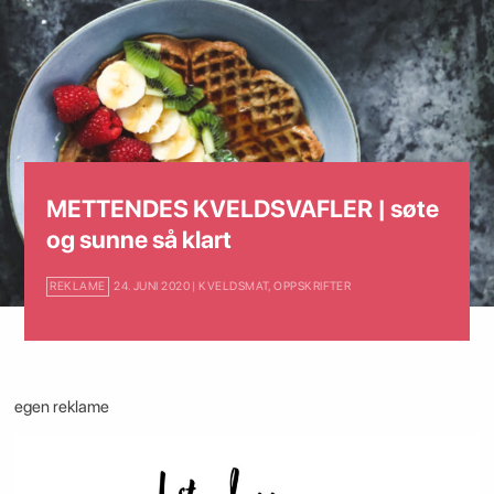
METTENDES KVELDSVAFLER | søte
og sunne så klart
REKLAME
24. JUNI 2020 | KVELDSMAT
,
OPPSKRIFTER
egen reklame