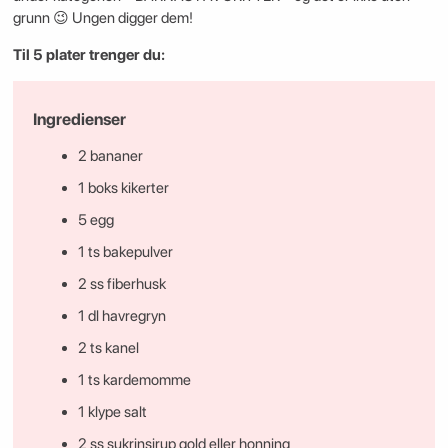
grunn 😉 Ungen digger dem!
Til 5 plater trenger du:
Ingredienser
2 bananer
1 boks kikerter
5 egg
1 ts bakepulver
2 ss fiberhusk
1 dl havregryn
2 ts kanel
1 ts kardemomme
1 klype salt
2 ss sukrinsirup gold eller honning