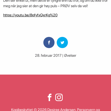
Den ser enkel ut, men dette er tyngre enn du tror, og om du ikke tror
meg når jeg sier at den gir høy puls – PRØV selv da vel!
https://youtu.be/8pfyfxQxrKg%20
28. februar 2017 | Øvelser
Kopibeskyttet © 2026 Desiree Andersen.
Personvern og