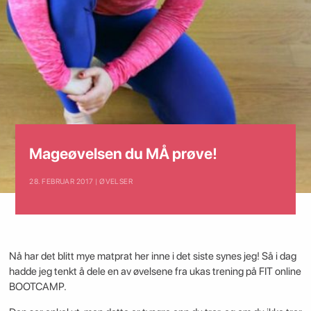
Mageøvelsen du MÅ prøve!
28. FEBRUAR 2017 | ØVELSER
Nå har det blitt mye matprat her inne i det siste synes jeg! Så i dag
hadde jeg tenkt å dele en av øvelsene fra ukas trening på FIT online
BOOTCAMP.