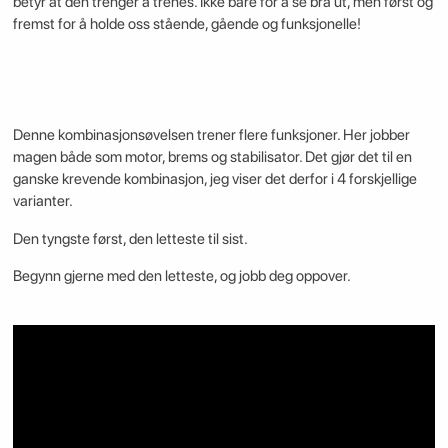
betyr at den trenger å trenes. Ikke bare for å se bra ut, men først og
fremst for å holde oss stående, gående og funksjonelle!
Denne kombinasjonsøvelsen trener flere funksjoner. Her jobber
magen både som motor, brems og stabilisator. Det gjør det til en
ganske krevende kombinasjon, jeg viser det derfor i 4 forskjellige
varianter.
Den tyngste først, den letteste til sist.
Begynn gjerne med den letteste, og jobb deg oppover.