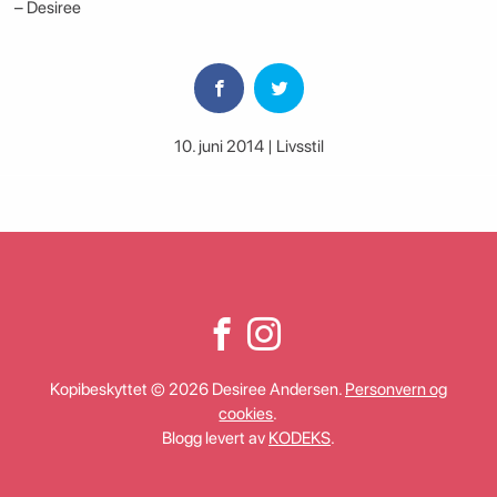
– Desiree
10. juni 2014 | Livsstil
Kopibeskyttet © 2026 Desiree Andersen.
Personvern og
cookies
.
Blogg levert av
KODEKS
.