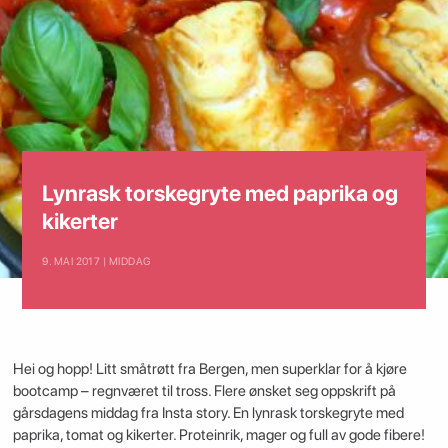
Lynrask torskegryte med paprika og
kikerter
9. MAI 2017 | MIDDAG
Hei og hopp! Litt småtrøtt fra Bergen, men superklar for å kjøre
bootcamp – regnværet til tross. Flere ønsket seg oppskrift på
gårsdagens middag fra Insta story. En lynrask torskegryte med
paprika, tomat og kikerter. Proteinrik, mager og full av gode fibere!