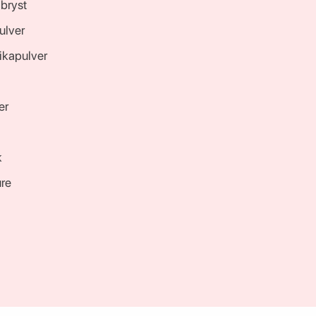
bryst
ulver
rikapulver
er
k
re