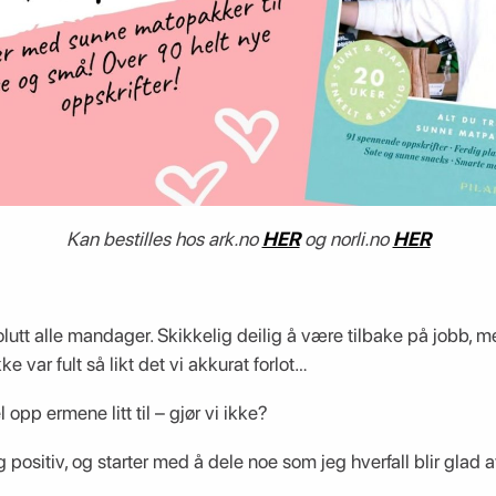
Kan bestilles hos ark.no
HER
og norli.no
HER
tt alle mandager. Skikkelig deilig å være tilbake på jobb, m
ke var fult så likt det vi akkurat forlot…
l opp ermene litt til – gjør vi ikke?
positiv, og starter med å dele noe som jeg hverfall blir glad 