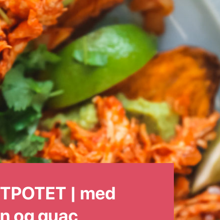
TPOTET | med
en og guac