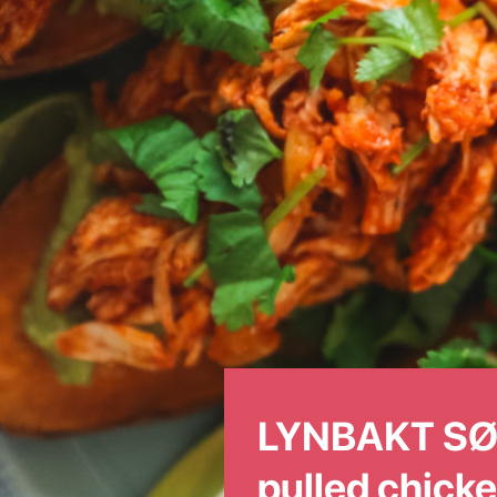
LYNBAKT SØ
pulled chick