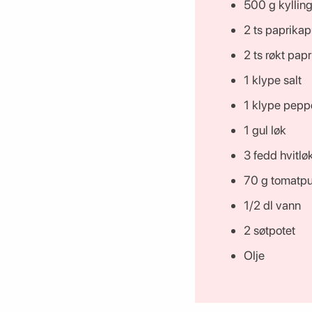
500 g kylling
2 ts paprikap
2 ts røkt pap
1 klype salt
1 klype pepp
1 gul løk
3 fedd hvitlø
70 g tomatpu
1/2 dl vann
2 søtpotet
Olje