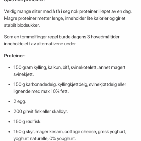
Veldig mange sliter med å få i seg nok proteiner i løpet av en dag.
Magre proteiner metter lenge, inneholder lite kalorier og gir et
stabilt blodsukker.
Som en tommelfinger regel burde dagens 3 hovedmåltider
inneholde ett av alternativene under.
Proteiner:
150 gram kylling, kalkun, biff, svinekotelett, annet magert
svinekjøtt.
150 g karbonadedeig, kyllingkjøttdeig, svinekjøttdeig eller
lignende med max 10% fett.
2 egg.
200 g hvit fisk eller skalldyr.
150 g rød fisk.
150 g skyr, mager kesam, cottage cheese, gresk yoghurt,
yoghurt naturelle, 0% youghurt.