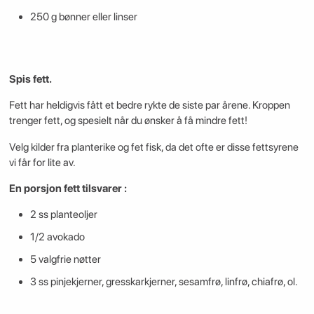
250 g bønner eller linser
Spis fett.
Fett har heldigvis fått et bedre rykte de siste par årene. Kroppen
trenger fett, og spesielt når du ønsker å få mindre fett!
Velg kilder fra planterike og fet fisk, da det ofte er disse fettsyrene
vi får for lite av.
En porsjon fett tilsvarer :
2 ss planteoljer
1/2 avokado
5 valgfrie nøtter
3 ss pinjekjerner, gresskarkjerner, sesamfrø, linfrø, chiafrø, ol.