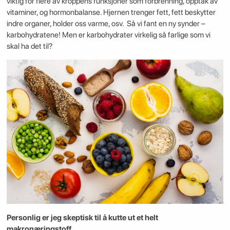
viktig for flere av kroppens funksjoner som forbrenning, opptak av
vitaminer, og hormonbalanse. Hjernen trenger fett, fett beskytter
indre organer, holder oss varme, osv. Så vi fant en ny synder –
karbohydratene! Men er karbohydrater virkelig så farlige som vi
skal ha det til?
Personlig er jeg skeptisk til å kutte ut et helt
makronæringstoff.