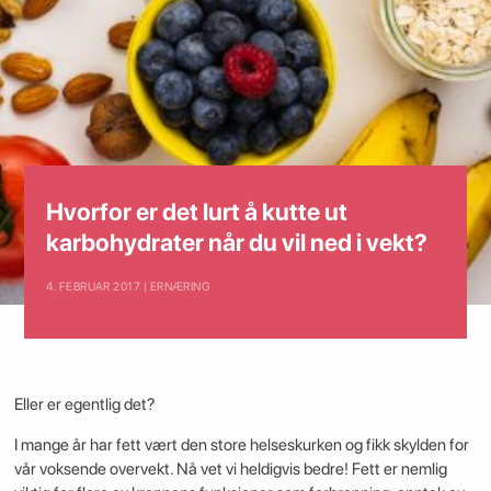
Hvorfor er det lurt å kutte ut
karbohydrater når du vil ned i vekt?
4. FEBRUAR 2017 | ERNÆRING
Eller er egentlig det?
I mange år har fett vært den store helseskurken og fikk skylden for
vår voksende overvekt. Nå vet vi heldigvis bedre! Fett er nemlig