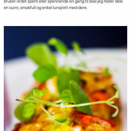
bruker ordet spent eller spennende en gang til skal jeg heller dele
en sunn, smakfull og enkel lunsjrett med dere.