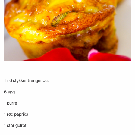
Til 6 stykker trenger du:
6 egg
1 purre
1 rød paprika
1 stor gulrot