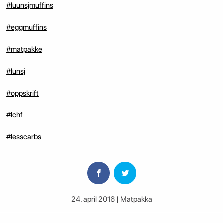
#luunsjmuffins
#eggmuffins
#matpakke
#lunsj
#oppskrift
#lchf
#lesscarbs
24. april 2016 | Matpakka