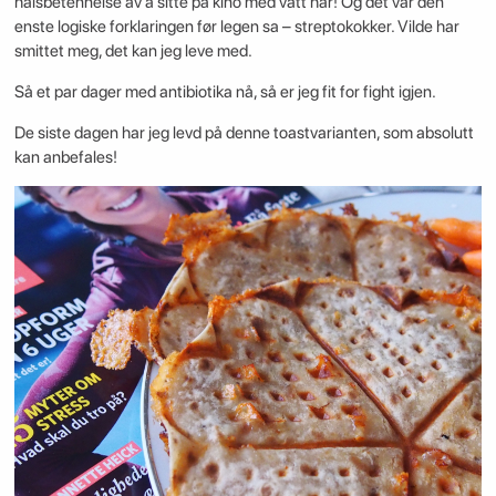
halsbetennelse av å sitte på kino med vått hår! Og det var den
enste logiske forklaringen før legen sa – streptokokker. Vilde har
smittet meg, det kan jeg leve med.
Så et par dager med antibiotika nå, så er jeg fit for fight igjen.
De siste dagen har jeg levd på denne toastvarianten, som absolutt
kan anbefales!