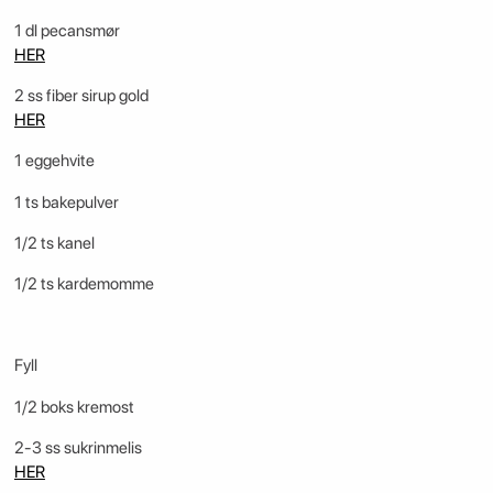
1 dl pecansmør
HER
2 ss fiber sirup gold
HER
1 eggehvite
1 ts bakepulver
1/2 ts kanel
1/2 ts kardemomme
Fyll
1/2 boks kremost
2-3 ss sukrinmelis
HER