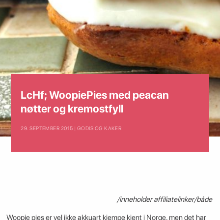
LcHf; WoopiePies med peacan
nøtter og kremostfyll
29. SEPTEMBER 2015 | GODIS OG KAKER
/inneholder affiliatelinker/både
Woopie pies er vel ikke akkuart kjempe kjent i Norge, men det har