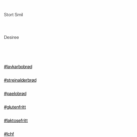
Stort Smil
Desiree
#lavkarbobrød
#streinalderbrød
#paelobrød
#glutenfritt
#laktosefritt
#lchf