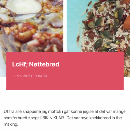
LcHf; Nøttebrød
11. MAI 2015 | FROKOST
Utifra alle snappene jeg mottok i går kunne jeg se at det var mange
som forbredte seg til BIKINIKLAR. Det var mye knekkebrød in the
making.