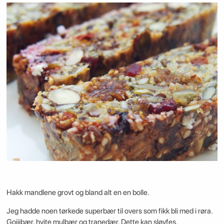
Hakk mandlene grovt og bland alt en en bolle.
Jeg hadde noen tørkede superbær til overs som fikk bli med i røra.
Gojiibær, hvite mulbær og tranedær. Dette kan sløyfes.