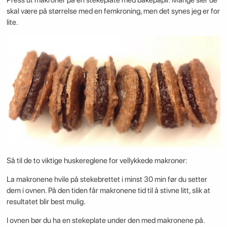
Press ut makroner på en stekeplate med bakepapir. Mange sier de
skal være på størrelse med en femkroning, men det synes jeg er for
lite.
Så til de to viktige huskereglene for vellykkede makroner:
La makronene hvile på stekebrettet i minst 30 min før du setter
dem i ovnen. På den tiden får makronene tid til å stivne litt, slik at
resultatet blir best mulig.
I ovnen bør du ha en stekeplate under den med makronene på.