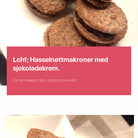
Lchf; Hasselnøttmakroner med
sjokoladekrem.
29. NOVEMBER 2014 | GODIS OG KAKER