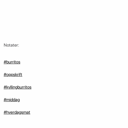
Notater:
#burritos
#oppskrift
#kyllingburritos
#middag
#hverdagsmat