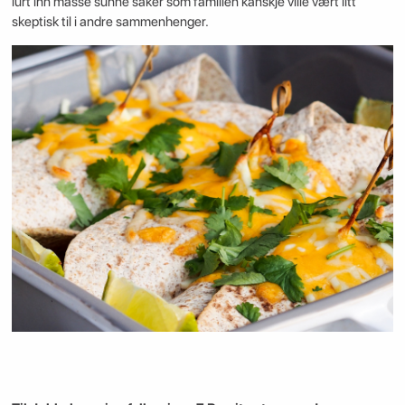
lurt inn masse sunne saker som familien kanskje ville vært litt
skeptisk til i andre sammenhenger.