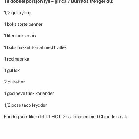
Til dobbel porsjon fyll – gir ca 7 Burritos trenger du:
1/2 grill kylling
1 boks sorte bønner
1 liten boks mais
1 boks hakket tomat med hvitløk
1 rød paprika
1 gul løk
2 gulrøtter
1 god neve frisk koriander
1/2 pose taco krydder
For deg som liker det litt HOT: 2 ss Tabasco med Chipotle smak