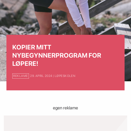
KOPIER MITT
NYBEGYNNERPROGRAM FOR
LØPERE!
REKLAME
29. APRIL 2024 | LØPESKOLEN
egen reklame