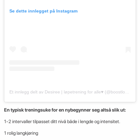
Se dette innlegget på Instagram
Et innlegg delt av Desiree | løpetrening for alle♥️ (@boostlopegleden)
En typisk treningsuke for en nybegynner seg altså slik ut:
1-2 intervaller tilpasset ditt nivå både i lengde og intensitet.
1 rolig langkjøring