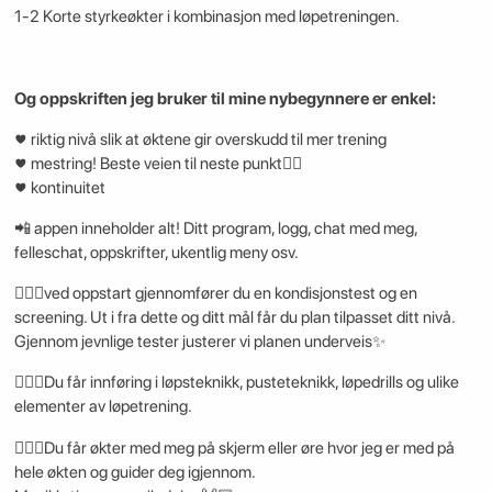
1-2 Korte styrkeøkter i kombinasjon med løpetreningen.
Og oppskriften jeg bruker til mine nybegynnere er enkel:
♥️ riktig nivå slik at øktene gir overskudd til mer trening
♥️ mestring! Beste veien til neste punkt👇🏻
♥️ kontinuitet
📲 appen inneholder alt! Ditt program, logg, chat med meg,
felleschat, oppskrifter, ukentlig meny osv.
🏃🏼‍♀️ved oppstart gjennomfører du en kondisjonstest og en
screening. Ut i fra dette og ditt mål får du plan tilpasset ditt nivå.
Gjennom jevnlige tester justerer vi planen underveis✨
🏃🏼‍♀️Du får innføring i løpsteknikk, pusteteknikk, løpedrills og ulike
elementer av løpetrening.
🏃🏼‍♀️Du får økter med meg på skjerm eller øre hvor jeg er med på
hele økten og guider deg igjennom.