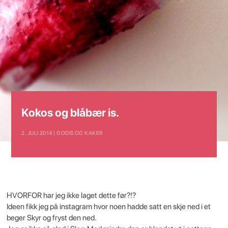
Kokos og blåbær is.
2. JULI 2014 | GODIS OG KAKER
HVORFOR har jeg ikke laget dette før?!?
Ideen fikk jeg på instagram hvor noen hadde satt en skje ned i et
beger Skyr og fryst den ned.