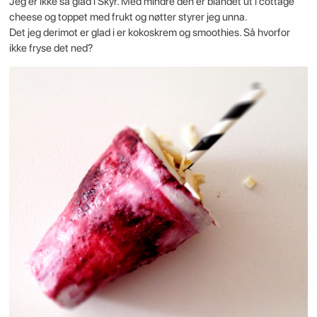
Jeg er ikke så glad i Skyr. Med mindre den er blandet ut i cottage
cheese og toppet med frukt og nøtter styrer jeg unna.
Det jeg derimot er glad i er kokoskrem og smoothies. Så hvorfor
ikke fryse det ned?