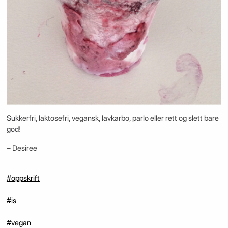
Sukkerfri, laktosefri, vegansk, lavkarbo, parlo eller rett og slett bare
god!
– Desiree
#oppskrift
#is
#vegan