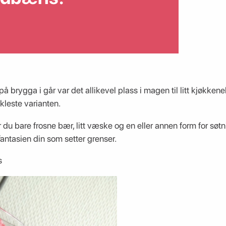
på brygga i går var det allikevel plass i magen til litt kjøkken
leste varianten.
 du bare frosne bær, litt væske og en eller annen form for søtn
fantasien din som setter grenser.
s