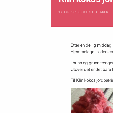
18. JUNI 2013 | GODIS OG KAKER
Etter en deilig middag 
Hjemmelagd is, den enk
I bunn og grunn trenger
Utover det er det bare 
Til Klin kokos jordbæri