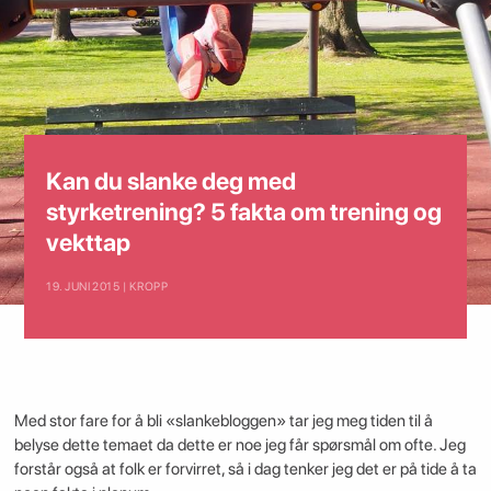
Kan du slanke deg med
styrketrening? 5 fakta om trening og
vekttap
19. JUNI 2015 | KROPP
Med stor fare for å bli «slankebloggen» tar jeg meg tiden til å
belyse dette temaet da dette er noe jeg får spørsmål om ofte. Jeg
forstår også at folk er forvirret, så i dag tenker jeg det er på tide å ta