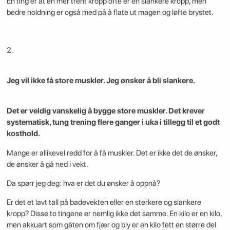
En ting er at en mer trent kropp ofte er en slankere kropp, men
bedre holdning er også med på å flate ut magen og løfte brystet.
2.
Jeg vil ikke få store muskler. Jeg ønsker å bli slankere.
Det er veldig vanskelig å bygge store muskler. Det krever
systematisk, tung trening flere ganger i uka i tillegg til et godt
kosthold.
Mange er allikevel redd for å få muskler. Det er ikke det de ønsker,
de ønsker å gå ned i vekt.
Da spørr jeg deg: hva er det du ønsker å oppnå?
Er det et lavt tall på badevekten eller en sterkere og slankere
kropp? Disse to tingene er nemlig ikke det samme. En kilo er en kilo,
men akkuart som gåten om fjær og bly er en kilo fett en større del