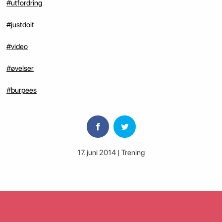
#utfordring
#justdoit
#video
#øvelser
#burpees
17. juni 2014 | Trening