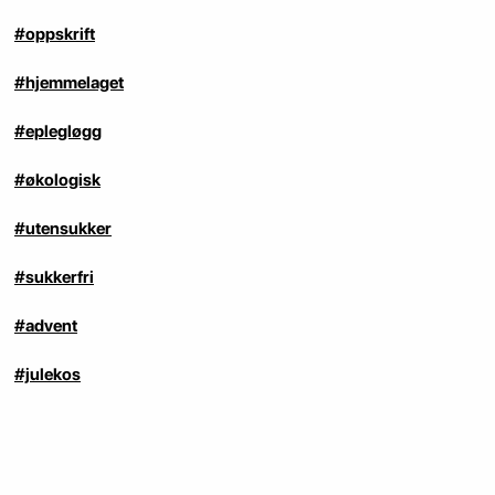
#oppskrift
#hjemmelaget
#eplegløgg
#økologisk
#utensukker
#sukkerfri
#advent
#julekos