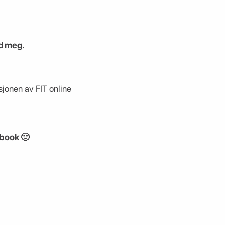
ed meg.
sjonen av FIT online
ebook 🙂