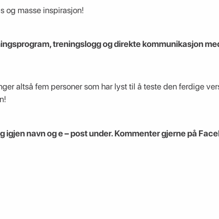
s og masse inspirasjon!
ningsprogram, treningslogg og direkte kommunikasjon m
nger altså fem personer som har lyst til å teste den ferdige ver
n!
g igjen navn og e – post under. Kommenter gjerne på Fac