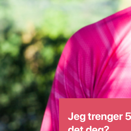
Jeg trenger 5
det deg?