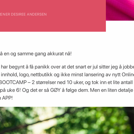
TRENER DESIREE ANDERSEN
på en og samme gang akkurat nå!
 begynt å få panikk over at det snart er jul sitter jeg å jobber
innhold, logo, nettbutikk og ikke minst lansering av nytt Onlin
 BOOTCAMP – 2 størrelser ned 10 uker, og tok inn et lite antall 
 på uke 6! Og det er så GØY å følge dem. Men en liten detalje 
n APP!