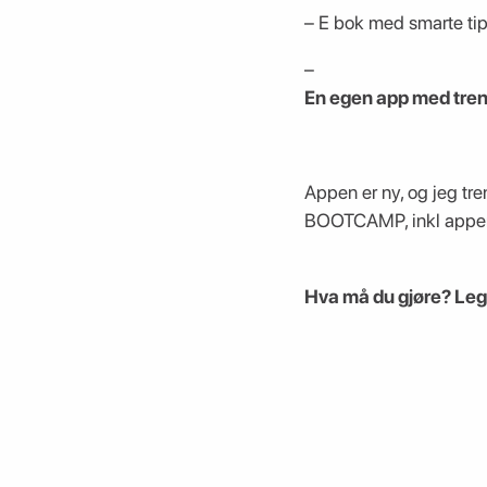
– E bok med smarte tip
–
En egen app med tre
Appen er ny, og jeg tre
BOOTCAMP, inkl appe
Hva må du gjøre? Leg