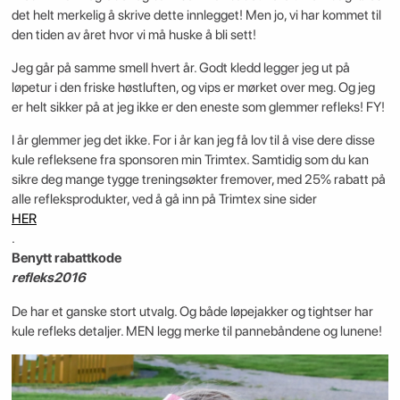
det helt merkelig å skrive dette innlegget! Men jo, vi har kommet til
den tiden av året hvor vi må huske å bli sett!
Jeg går på samme smell hvert år. Godt kledd legger jeg ut på
løpetur i den friske høstluften, og vips er mørket over meg. Og jeg
er helt sikker på at jeg ikke er den eneste som glemmer refleks! FY!
I år glemmer jeg det ikke. For i år kan jeg få lov til å vise dere disse
kule refleksene fra sponsoren min Trimtex. Samtidig som du kan
sikre deg mange tygge treningsøkter fremover, med 25% rabatt på
alle refleksprodukter, ved å gå inn på Trimtex sine sider
HER
.
Benytt rabattkode
refleks2016
De har et ganske stort utvalg. Og både løpejakker og tightser har
kule refleks detaljer. MEN legg merke til pannebåndene og lunene!