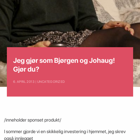
Jeg gjør som Bjørgen og Johaug!
Gjør du?
6. APRIL 2013 | UNCATEGORIZED
/inneholder sponset produkt/
I sommer gjorde vi en skikkelig investering i hjemmet, jeg skrev
også innlegget