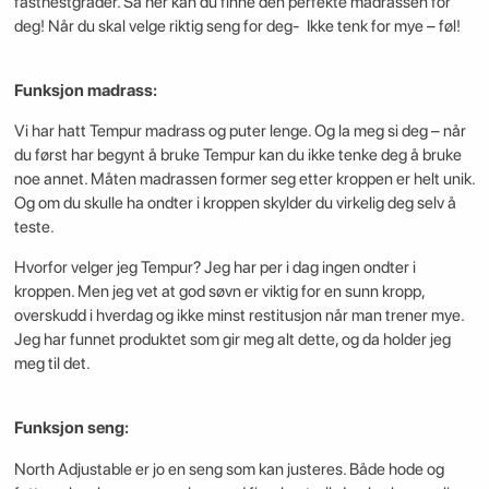
fasthestgrader. Så her kan du finne den perfekte madrassen for
deg! Når du skal velge riktig seng for deg- Ikke tenk for mye – føl!
Funksjon madrass:
Vi har hatt Tempur madrass og puter lenge. Og la meg si deg – når
du først har begynt å bruke Tempur kan du ikke tenke deg å bruke
noe annet. Måten madrassen former seg etter kroppen er helt unik.
Og om du skulle ha ondter i kroppen skylder du virkelig deg selv å
teste.
Hvorfor velger jeg Tempur? Jeg har per i dag ingen ondter i
kroppen. Men jeg vet at god søvn er viktig for en sunn kropp,
overskudd i hverdag og ikke minst restitusjon når man trener mye.
Jeg har funnet produktet som gir meg alt dette, og da holder jeg
meg til det.
Funksjon seng:
North Adjustable er jo en seng som kan justeres. Både hode og