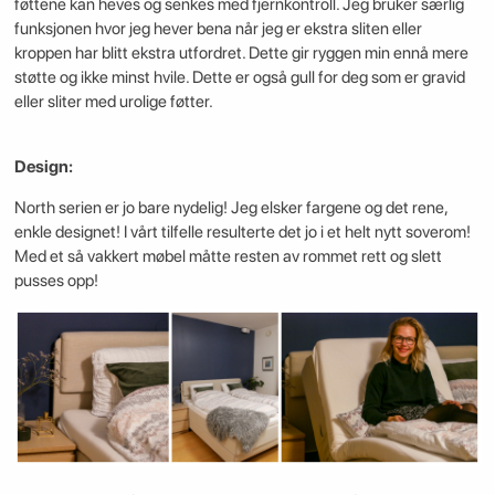
føttene kan heves og senkes med fjernkontroll. Jeg bruker særlig
funksjonen hvor jeg hever bena når jeg er ekstra sliten eller
kroppen har blitt ekstra utfordret. Dette gir ryggen min ennå mere
støtte og ikke minst hvile. Dette er også gull for deg som er gravid
eller sliter med urolige føtter.
Design:
North serien er jo bare nydelig! Jeg elsker fargene og det rene,
enkle designet! I vårt tilfelle resulterte det jo i et helt nytt soverom!
Med et så vakkert møbel måtte resten av rommet rett og slett
pusses opp!