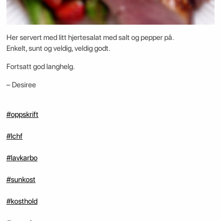
Her servert med litt hjertesalat med salt og pepper på.
Enkelt, sunt og veldig, veldig godt.
Fortsatt god langhelg.
– Desiree
#oppskrift
#lchf
#lavkarbo
#sunkost
#kosthold