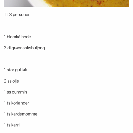
Til 3 personer
1 blomkålhode
3 dl grønnsaksbuljong
1 stor gul løk
2 ss olje
1 ss cummin
1 ts koriander
1 ts kardemomme
1 ts karri