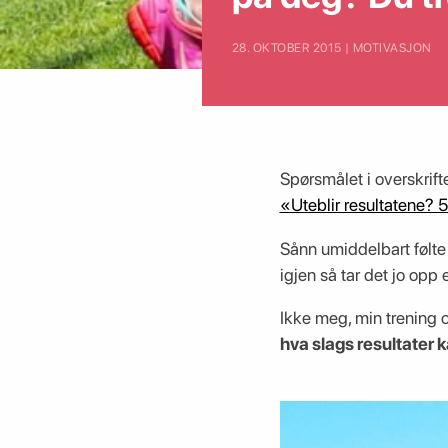
28. OKTOBER 2015 | MOTIVASJON
Spørsmålet i overskrifte
«Uteblir resultatene? 
Sånn umiddelbart følte 
igjen så tar det jo opp 
Ikke meg, min trening o
hva slags resultater 