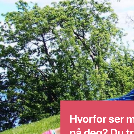
Hvorfor ser m
på deg? Du tr