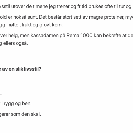
vsstil utover de timene jeg trener og fritid brukes ofte til tur og
old er nokså sunt. Det består stort sett av magre proteiner, m
g, nøtter, frukt og grovt korn.
hver helg, men kassadamen på Rema 1000 kan bekrefte at det 
g ellers også.
v en slik livsstil?
.
 i rygg og ben.
erer som den skal.