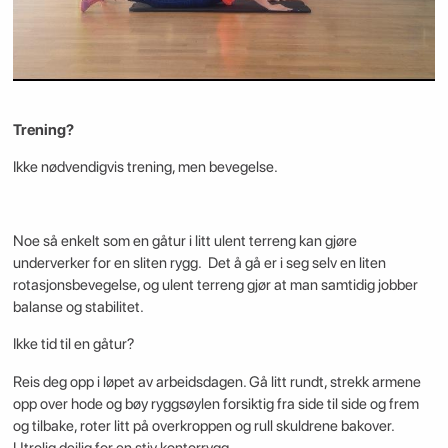
Trening?
Ikke nødvendigvis trening, men bevegelse.
Noe så enkelt som en gåtur i litt ulent terreng kan gjøre
underverker for en sliten rygg. Det å gå er i seg selv en liten
rotasjonsbevegelse, og ulent terreng gjør at man samtidig jobber
balanse og stabilitet.
Ikke tid til en gåtur?
Reis deg opp i løpet av arbeidsdagen. Gå litt rundt, strekk armene
opp over hode og bøy ryggsøylen forsiktig fra side til side og frem
og tilbake, roter litt på overkroppen og rull skuldrene bakover.
Utrolig deilig for en stiv kontorrygg.