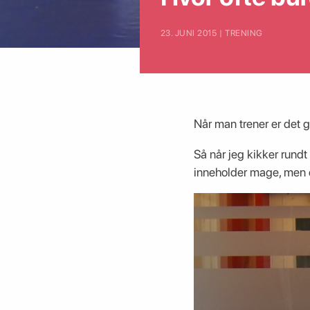
23. JUNI 2015 | TRENING
Når man trener er det 
Så når jeg kikker rund
inneholder mage, men e