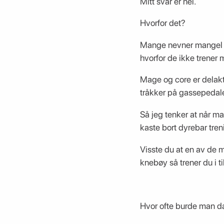
Mitt svar er nei.
Hvorfor det?
Mange nevner mangel på
hvorfor de ikke trener 
Mage og core er delaktig
tråkker på gassepedalen
Så jeg tenker at når ma
kaste bort dyrebar tre
Visste du at en av de 
knebøy så trener du i t
Hvor ofte burde man d