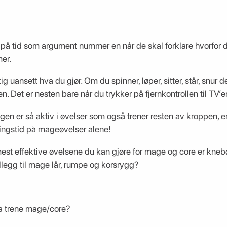
 tid som argument nummer en når de skal forklare hvorfor de 
mer.
 uansett hva du gjør. Om du spinner, løper, sitter, står, snur d
. Det er nesten bare når du trykker på fjernkontrollen til TV’en
gen er så aktiv i øvelser som også trener resten av kroppen, er 
ningstid på mageøvelser alene!
mest effektive øvelsene du kan gjøre for mage og core er kneb
illegg til mage lår, rumpe og korsrygg?
a trene mage/core?