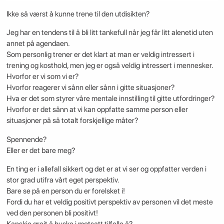
Ikke så værst å kunne trene til den utdisikten?
Jeg har en tendens til å bli litt tankefull når jeg får litt alenetid uten
annet på agendaen.
Som personlig trener er det klart at man er veldig intressert i
trening og kosthold, men jeg er også veldig intressert i mennesker.
Hvorfor er vi som vi er?
Hvorfor reagerer vi sånn eller sånn i gitte situasjoner?
Hva er det som styrer våre mentale innstilling til gitte utfordringer?
Hvorfor er det sånn at vi kan oppfatte samme person eller
situasjoner på så totalt forskjellige måter?
Spennende?
Eller er det bare meg?
En ting er i allefall sikkert og det er at vi ser og oppfatter verden i
stor grad utifra vårt eget perspektiv.
Bare se på en person du er forelsket i!
Fordi du har et veldig positivt perspektiv av personen vil det meste
ved den personen bli positivt!
Kanskje greit å huske i motsatt tilfelle å?