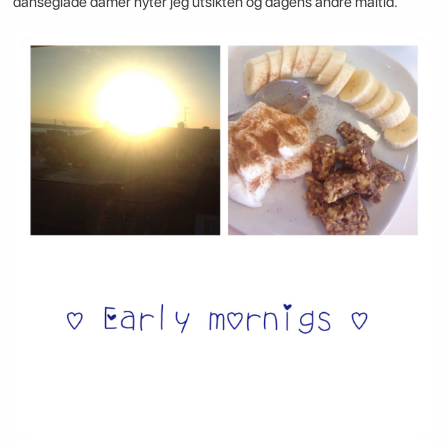
danseglade damer nyter jeg utsikten og dagens andre måltid.