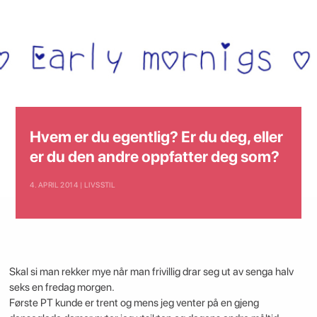
Hvem er du egentlig? Er du deg, eller
er du den andre oppfatter deg som?
4. APRIL 2014 | LIVSSTIL
Skal si man rekker mye når man frivillig drar seg ut av senga halv
seks en fredag morgen.
Første PT kunde er trent og mens jeg venter på en gjeng