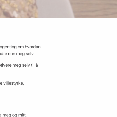
r ingenting om hvordan
andre enn meg selv.
ivere meg selv til å
 viljestyrke,
a meg og mitt.